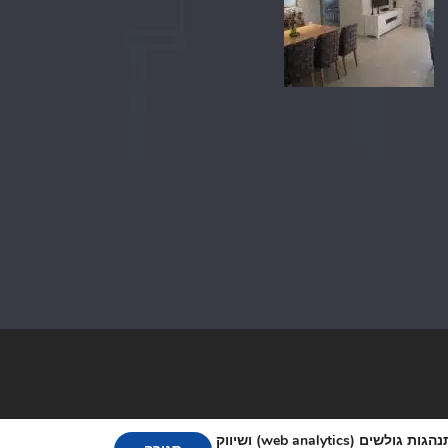
אתר זה עושה שימוש בקבצי cookies, לרבות קבצי cookies של צד שלישי, עבור שיפור הפונקצינליות, שיפור חוויית הגלישה, ניתוח התנהגות גולשים (web analytics) ושיווק