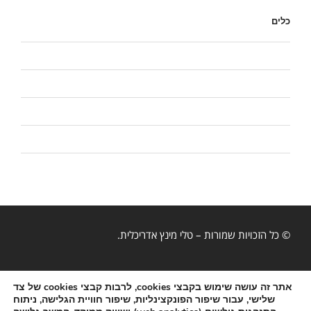
כלים
התחבר
פיד רשומות
פיד תגובות
WordPress.org
© כל הזכויות שמורות – טלי מינץ אדריכלית.
הצהרת נגישות
|
מפת אתר
אתר זה עושה שימוש בקבצי cookies, לרבות קבצי cookies של צד
שלישי, עבור שיפור הפונקצינליות, שיפור חוויית הגלישה, ניתוח